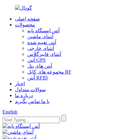
صفحه اصلی
محصولات
آنتن ایستگاه پایه
آنتنای ماشین
آنتن تعبیه شده
آنتنای خارجی
آنتنای فایبرگلاس
آنتن GPS
آنتن های پنل
مجموعه های کابل RF
آنتن RFID
اخبار
سوالات متداول
درباره ما
با ما تماس بگیرید
English