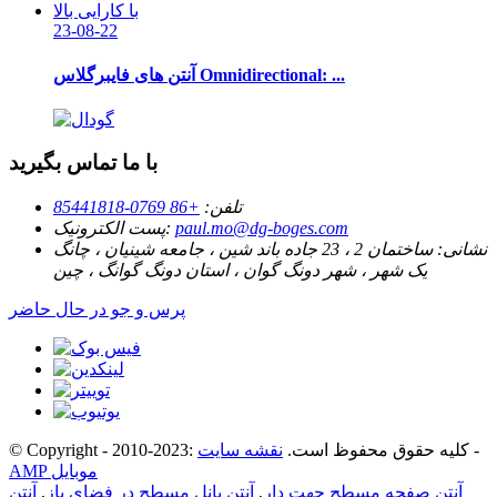
23-08-22
آنتن های فایبرگلاس Omnidirectional: ...
با ما تماس بگیرید
تلفن:
+86 0769-85441818
paul.mo@dg-boges.com
پست الکترونیک:
نشانی:
ساختمان 2 ، 23 جاده باند شین ، جامعه شینیان ، چانگ
یک شهر ، شهر دونگ گوان ، استان دونگ گوانگ ، چین
پرس و جو در حال حاضر
-
© Copyright - 2010-2023: کلیه حقوق محفوظ است.
نقشه سایت
AMP موبایل
آنتن صفحه مسطح جهت دار
,
آنتن پانل مسطح در فضای باز
,
آنتن