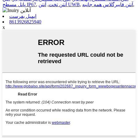
,
آنتن فایبرگلاس همه جانبه
,
آنتن UWB
آنتن تخت
,
,
پانل مسطح IP67
ایمیل بفرست
8613926825940
x