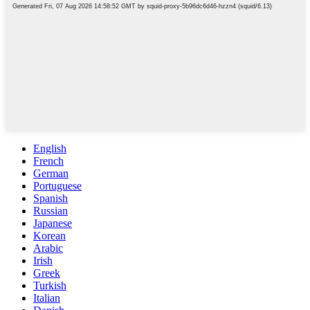
English
French
German
Portuguese
Spanish
Russian
Japanese
Korean
Arabic
Irish
Greek
Turkish
Italian