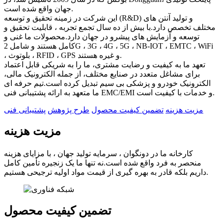
جهان واقع شده است.
این شرکت در زمینه تحقیق و توسعه (R&D) و تولید آنتن های
مختلف تخصص دارد.با بیش از ده سال تجمع تجربه ، قابلیت تحقیق و
توسعه و آزمایش های پیشرو در جهان دارد.محصولات ما غنی و
کامل هستند و شامل 2G ، 3G ، 4G ، 5G ، NB-IOT ، EMTC ، WiFi
، بلوتوث ، RFID ، GPS و غیره هستند.
تعهد ما به کیفیت و رضایت مشتری، ما را به شریکی قابل اعتماد
برای مشاغل متعدد در صنایع مختلف، از جمله الکترونیک مالی،
الکترونیک خودرو و پزشکی بی سیم تبدیل کرده است.تیم حرفه ای
ما متعهد به ارائه پشتیبانی فنی EMC/EMI و خدمات با کیفیت است.
مزیت هزینه
تضمین کیفیت محصول
طرح پژوهش
پشتیبانی فنی
مزیت هزینه
کارخانه ما در دونگوان ، سرمایه تولید جهان ، با مزایای هزینه
منحصر به فرد واقع شده است.نه تنها ما یک زنجیره تأمین کامل
داریم بلکه قادر به بهره گیری از قیمت مواد اولیه ترجیحی هستیم.
تضمین کیفیت محصول